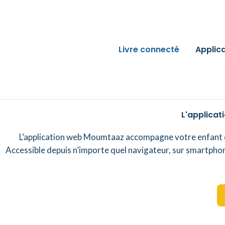
Aller
au
contenu
Livre connecté
Applic
L'applicat
L’application web Moumtaaz accompagne votre enfant d
Accessible depuis n’importe quel navigateur, sur smartphone