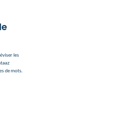
de
éviser les
mtaaz
es de mots.