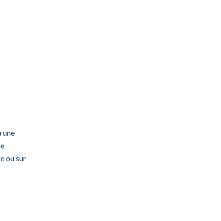
à une
ue
e ou sur