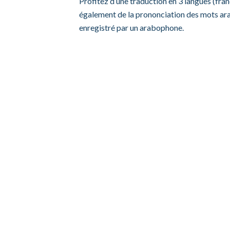
Profitez d’une traduction en 3 langues (fran
également de la prononciation des mots ara
enregistré par un arabophone.