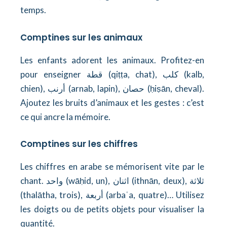
temps.
Comptines sur les animaux
Les enfants adorent les animaux. Profitez-en
pour enseigner قطة (qiṭṭa, chat), كلب (kalb,
chien), أرنب (arnab, lapin), حصان (ḥiṣān, cheval).
Ajoutez les bruits d’animaux et les gestes : c’est
ce qui ancre la mémoire.
Comptines sur les chiffres
Les chiffres en arabe se mémorisent vite par le
chant. واحد (wāḥid, un), اثنان (ithnān, deux), ثلاثة
(thalātha, trois), أربعة (arbaʿa, quatre)… Utilisez
les doigts ou de petits objets pour visualiser la
quantité.