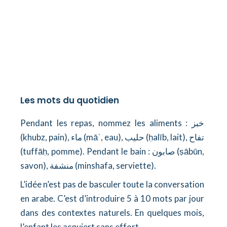
Les mots du quotidien
Pendant les repas, nommez les aliments : خبز
(khubz, pain), ماء (māʾ, eau), حليب (ḥalīb, lait), تفاح
(tuffāḥ, pomme). Pendant le bain : صابون (ṣābūn,
savon), منشفة (minshafa, serviette).
L’idée n’est pas de basculer toute la conversation
en arabe. C’est d’introduire 5 à 10 mots par jour
dans des contextes naturels. En quelques mois,
l’enfant les acquiert sans effort.