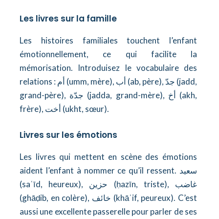
Les livres sur la famille
Les histoires familiales touchent l’enfant
émotionnellement, ce qui facilite la
mémorisation. Introduisez le vocabulaire des
relations : أم (umm, mère), أب (ab, père), جدّ (jadd,
grand-père), جدّة (jadda, grand-mère), أخ (akh,
frère), أخت (ukht, sœur).
Livres sur les émotions
Les livres qui mettent en scène des émotions
aident l’enfant à nommer ce qu’il ressent. سعيد
(saʿīd, heureux), حزين (ḥazīn, triste), غاضب
(ghāḍib, en colère), خائف (khāʾif, peureux). C’est
aussi une excellente passerelle pour parler de ses