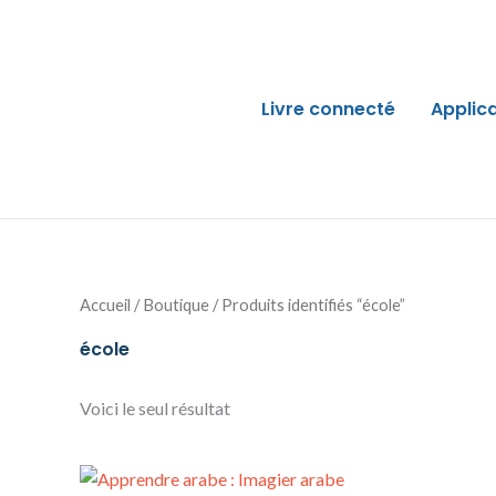
Aller
au
contenu
Livre connecté
Applic
Accueil
/
Boutique
/ Produits identifiés “école”
école
Voici le seul résultat