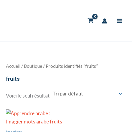
Aller
au
contenu
Accueil
/
Boutique
/ Produits identifiés “fruits”
fruits
Voici le seul résultat