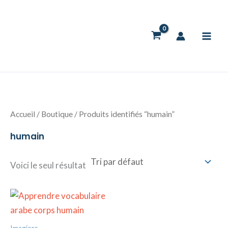
Aller
au
contenu
Accueil
/
Boutique
/ Produits identifiés “humain”
humain
Voici le seul résultat