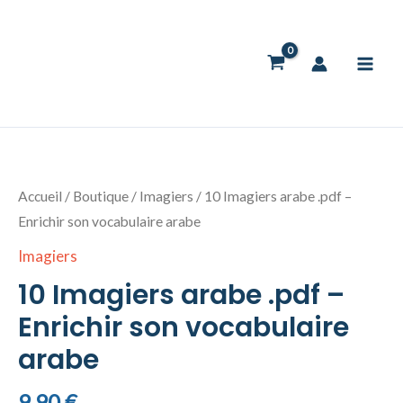
Aller
au
contenu
quantité
de
10
Accueil
/
Boutique
/
Imagiers
/ 10 Imagiers arabe .pdf –
Imagiers
Enrichir son vocabulaire arabe
arabe
Imagiers
.pdf
10 Imagiers arabe .pdf –
-
Enrichir
Enrichir son vocabulaire
son
arabe
vocabulaire
arabe
9,90
€