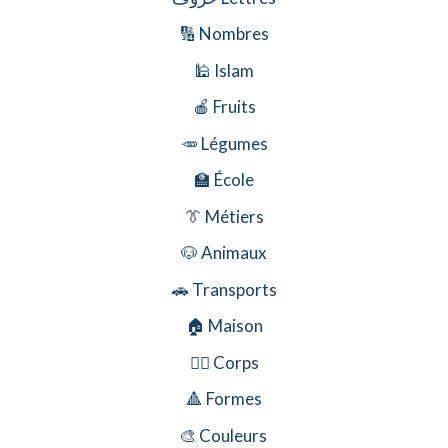
🔢 Nombres
🕌 Islam
🍎 Fruits
🥕 Légumes
🏫 École
👔 Métiers
🐶 Animaux
🚗 Transports
🏠 Maison
🧍‍♂️ Corps
🔺 Formes
🎨 Couleurs