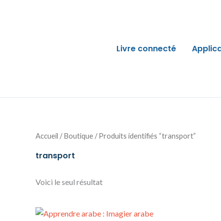
Aller
au
contenu
Livre connecté
Applic
Accueil
/
Boutique
/ Produits identifiés “transport”
transport
Voici le seul résultat