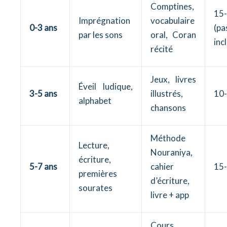
Comptines,
15
Imprégnation
vocabulaire
0-3 ans
(pa
par les sons
oral, Coran
inc
récité
Jeux, livres
Éveil ludique,
3-5 ans
illustrés,
10-
alphabet
chansons
Méthode
Lecture,
Nouraniya,
écriture,
5-7 ans
cahier
15-
premières
d’écriture,
sourates
livre + app
Cours