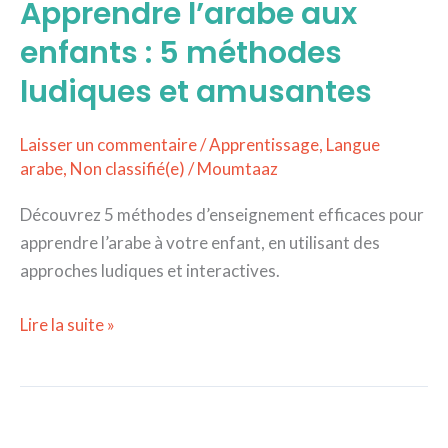
Apprendre l’arabe aux
aux
enfants
enfants : 5 méthodes
:
ludiques et amusantes
5
méthodes
Laisser un commentaire
/
Apprentissage
,
Langue
ludiques
arabe
,
Non classifié(e)
/
Moumtaaz
et
amusantes
Découvrez 5 méthodes d’enseignement efficaces pour
apprendre l’arabe à votre enfant, en utilisant des
approches ludiques et interactives.
Lire la suite »
Comment