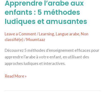
Apprendre l’arabe aux
aux
enfants
enfants : 5 méthodes
:
ludiques et amusantes
5
méthodes
Leave a Comment
/
Learning
,
Langue arabe
,
Non
ludiques
classifié(e)
/
Moumtaaz
et
amusantes
Découvrez 5 méthodes d’enseignement efficaces pour
apprendre l’arabe à votre enfant, en utilisant des
approches ludiques et interactives.
Read More »
Comment