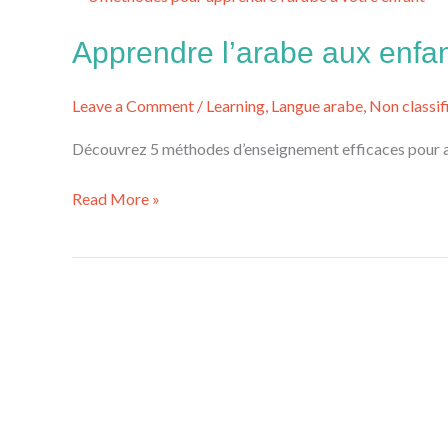
l’arabe
aux
Apprendre l’arabe aux enfa
enfants
:
Leave a Comment
/
Learning
,
Langue arabe
,
Non classif
5
méthodes
Découvrez 5 méthodes d’enseignement efficaces pour appr
ludiques
Read More »
et
amusantes
Comment
apprendre
l’arabe
à
son
enfant